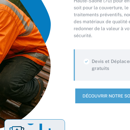
soit pour la couverture, l
traitements préventifs, n
des matériaux de qualité e
redonner de la valeur à vo
sécurité.
Devis et Déplac
gratuits
DÉCOUVRIR NOTRE SO