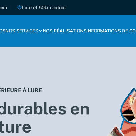
com
Lure et 50km autour
OS
NOS SERVICES
NOS RÉALISATIONS
INFORMATIONS DE C
RIEURE À LURE
durables en
iture